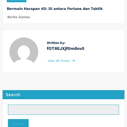
Bermain Harapan 4D: Di antara Fortuna dan Taktik
Berita Games
Written by:
fOT8EJXjf0m8ov5
View All Posts
Search
Search