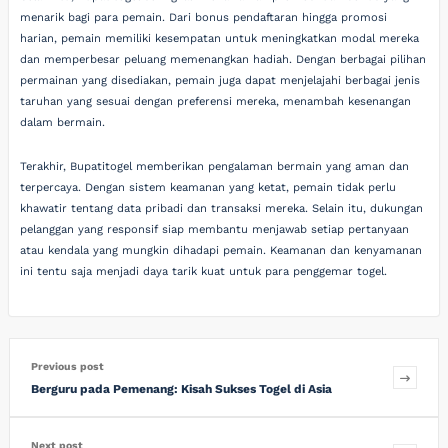
menarik bagi para pemain. Dari bonus pendaftaran hingga promosi
harian, pemain memiliki kesempatan untuk meningkatkan modal mereka
dan memperbesar peluang memenangkan hadiah. Dengan berbagai pilihan
permainan yang disediakan, pemain juga dapat menjelajahi berbagai jenis
taruhan yang sesuai dengan preferensi mereka, menambah kesenangan
dalam bermain.
Terakhir, Bupatitogel memberikan pengalaman bermain yang aman dan
terpercaya. Dengan sistem keamanan yang ketat, pemain tidak perlu
khawatir tentang data pribadi dan transaksi mereka. Selain itu, dukungan
pelanggan yang responsif siap membantu menjawab setiap pertanyaan
atau kendala yang mungkin dihadapi pemain. Keamanan dan kenyamanan
ini tentu saja menjadi daya tarik kuat untuk para penggemar togel.
Previous post
Berguru pada Pemenang: Kisah Sukses Togel di Asia
Next post