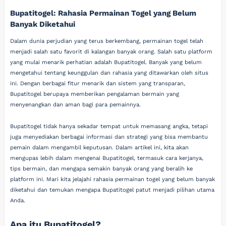
Bupatitogel: Rahasia Permainan Togel yang Belum
Banyak Diketahui
Dalam dunia perjudian yang terus berkembang, permainan togel telah
menjadi salah satu favorit di kalangan banyak orang. Salah satu platform
yang mulai menarik perhatian adalah Bupatitogel. Banyak yang belum
mengetahui tentang keunggulan dan rahasia yang ditawarkan oleh situs
ini. Dengan berbagai fitur menarik dan sistem yang transparan,
Bupatitogel berupaya memberikan pengalaman bermain yang
menyenangkan dan aman bagi para pemainnya.
Bupatitogel tidak hanya sekadar tempat untuk memasang angka, tetapi
juga menyediakan berbagai informasi dan strategi yang bisa membantu
pemain dalam mengambil keputusan. Dalam artikel ini, kita akan
mengupas lebih dalam mengenai Bupatitogel, termasuk cara kerjanya,
tips bermain, dan mengapa semakin banyak orang yang beralih ke
platform ini. Mari kita jelajahi rahasia permainan togel yang belum banyak
diketahui dan temukan mengapa Bupatitogel patut menjadi pilihan utama
Anda.
Apa itu Bupatitogel?