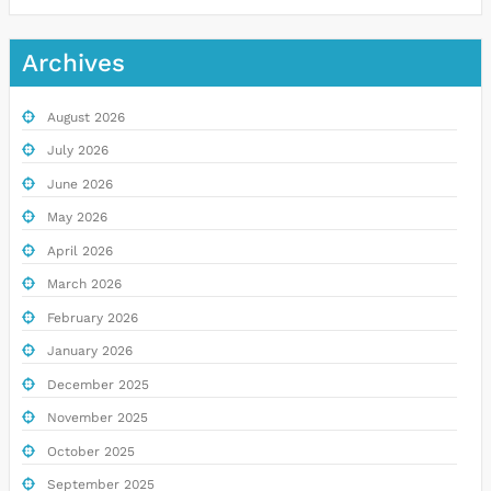
Archives
August 2026
July 2026
June 2026
May 2026
April 2026
March 2026
February 2026
January 2026
December 2025
November 2025
October 2025
September 2025