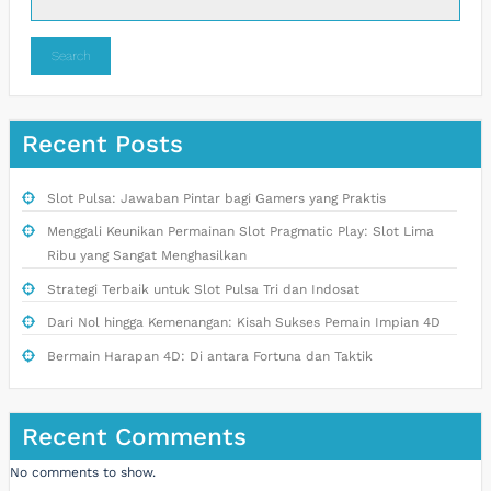
Search
Recent Posts
Slot Pulsa: Jawaban Pintar bagi Gamers yang Praktis
Menggali Keunikan Permainan Slot Pragmatic Play: Slot Lima
Ribu yang Sangat Menghasilkan
Strategi Terbaik untuk Slot Pulsa Tri dan Indosat
Dari Nol hingga Kemenangan: Kisah Sukses Pemain Impian 4D
Bermain Harapan 4D: Di antara Fortuna dan Taktik
Recent Comments
No comments to show.