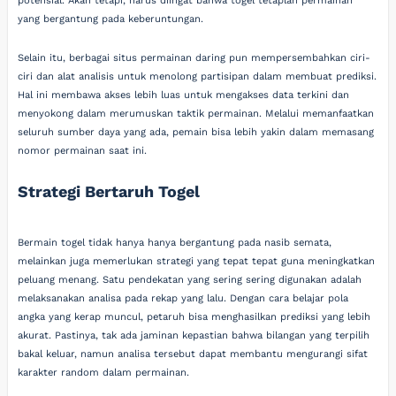
potensial. Akan tetapi, harus diingat bahwa togel tetaplah permainan
yang bergantung pada keberuntungan.
Selain itu, berbagai situs permainan daring pun mempersembahkan ciri-
ciri dan alat analisis untuk menolong partisipan dalam membuat prediksi.
Hal ini membawa akses lebih luas untuk mengakses data terkini dan
menyokong dalam merumuskan taktik permainan. Melalui memanfaatkan
seluruh sumber daya yang ada, pemain bisa lebih yakin dalam memasang
nomor permainan saat ini.
Strategi Bertaruh Togel
Bermain togel tidak hanya hanya bergantung pada nasib semata,
melainkan juga memerlukan strategi yang tepat tepat guna meningkatkan
peluang menang. Satu pendekatan yang sering sering digunakan adalah
melaksanakan analisa pada rekap yang lalu. Dengan cara belajar pola
angka yang kerap muncul, petaruh bisa menghasilkan prediksi yang lebih
akurat. Pastinya, tak ada jaminan kepastian bahwa bilangan yang terpilih
bakal keluar, namun analisa tersebut dapat membantu mengurangi sifat
karakter random dalam permainan.