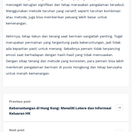
mencegah kerugian signifikan dan tetap merasakan pengalaman tersebut.
Menggunakan metode taruhan yang variatif, seperti taruhan kombinasi
atau metode, juga bisa memberikan peluang lebih besar untuk
kemenangan.
Akhirnya, tetap tekun dan tenang saat bermain sangatlah penting. Togel
merupakan permainan yang tergantung pada keberuntungan, jadi tidak
ada kepastian pasti untuk menang. Sebaiknya pemain tidak terpancing
emosi saat berhadapan dengan hasil-hasil yang tidak memuaskan.
Dengan sikap tenang dan metode yang konsisten, para pemain bisa lebih
menikmati pengalaman bermain di pools Hongkong dan tetap berusaha
untuk meraih kemenangan.
Previous post
Keberuntungan di Hong Kong: Meneliti Lotere dan Informasi
Keluaran HK
Next post