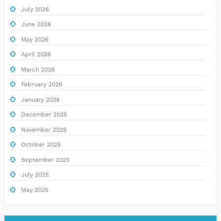
July 2026
June 2026
May 2026
April 2026
March 2026
February 2026
January 2026
December 2025
November 2025
October 2025
September 2025
July 2025
May 2025