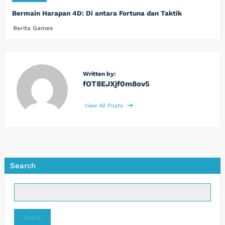
Bermain Harapan 4D: Di antara Fortuna dan Taktik
Berita Games
Written by:
fOT8EJXjf0m8ov5
View All Posts
Search
Search