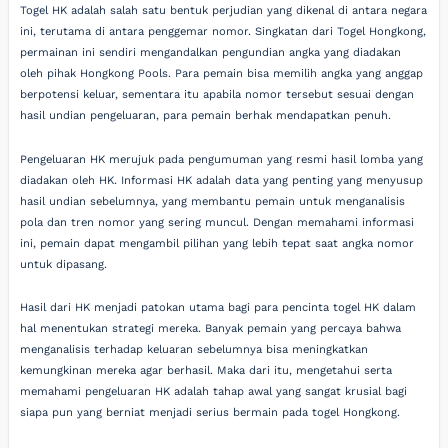
Togel HK adalah salah satu bentuk perjudian yang dikenal di antara negara
ini, terutama di antara penggemar nomor. Singkatan dari Togel Hongkong,
permainan ini sendiri mengandalkan pengundian angka yang diadakan
oleh pihak Hongkong Pools. Para pemain bisa memilih angka yang anggap
berpotensi keluar, sementara itu apabila nomor tersebut sesuai dengan
hasil undian pengeluaran, para pemain berhak mendapatkan penuh.
Pengeluaran HK merujuk pada pengumuman yang resmi hasil lomba yang
diadakan oleh HK. Informasi HK adalah data yang penting yang menyusup
hasil undian sebelumnya, yang membantu pemain untuk menganalisis
pola dan tren nomor yang sering muncul. Dengan memahami informasi
ini, pemain dapat mengambil pilihan yang lebih tepat saat angka nomor
untuk dipasang.
Hasil dari HK menjadi patokan utama bagi para pencinta togel HK dalam
hal menentukan strategi mereka. Banyak pemain yang percaya bahwa
menganalisis terhadap keluaran sebelumnya bisa meningkatkan
kemungkinan mereka agar berhasil. Maka dari itu, mengetahui serta
memahami pengeluaran HK adalah tahap awal yang sangat krusial bagi
siapa pun yang berniat menjadi serius bermain pada togel Hongkong.