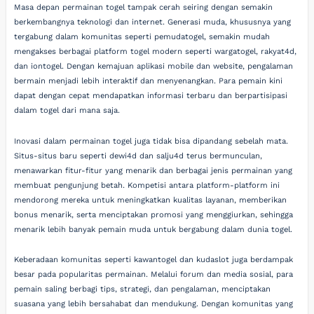
Masa depan permainan togel tampak cerah seiring dengan semakin
berkembangnya teknologi dan internet. Generasi muda, khususnya yang
tergabung dalam komunitas seperti pemudatogel, semakin mudah
mengakses berbagai platform togel modern seperti wargatogel, rakyat4d,
dan iontogel. Dengan kemajuan aplikasi mobile dan website, pengalaman
bermain menjadi lebih interaktif dan menyenangkan. Para pemain kini
dapat dengan cepat mendapatkan informasi terbaru dan berpartisipasi
dalam togel dari mana saja.
Inovasi dalam permainan togel juga tidak bisa dipandang sebelah mata.
Situs-situs baru seperti dewi4d dan salju4d terus bermunculan,
menawarkan fitur-fitur yang menarik dan berbagai jenis permainan yang
membuat pengunjung betah. Kompetisi antara platform-platform ini
mendorong mereka untuk meningkatkan kualitas layanan, memberikan
bonus menarik, serta menciptakan promosi yang menggiurkan, sehingga
menarik lebih banyak pemain muda untuk bergabung dalam dunia togel.
Keberadaan komunitas seperti kawantogel dan kudaslot juga berdampak
besar pada popularitas permainan. Melalui forum dan media sosial, para
pemain saling berbagi tips, strategi, dan pengalaman, menciptakan
suasana yang lebih bersahabat dan mendukung. Dengan komunitas yang