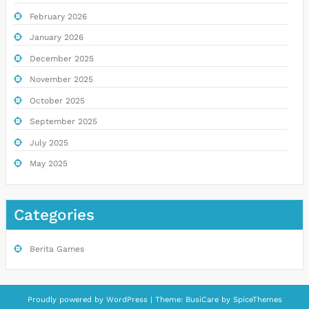
February 2026
January 2026
December 2025
November 2025
October 2025
September 2025
July 2025
May 2025
Categories
Berita Games
Proudly powered by
WordPress
| Theme:
BusiCare
by
SpiceThemes