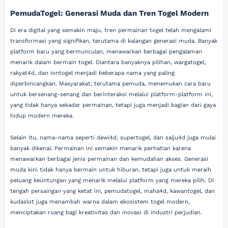
PemudaTogel: Generasi Muda dan Tren Togel Modern
Di era digital yang semakin maju, tren permainan togel telah mengalami
transformasi yang signifikan, terutama di kalangan generasi muda. Banyak
platform baru yang bermunculan, menawarkan berbagai pengalaman
menarik dalam bermain togel. Diantara banyaknya pilihan, wargatogel,
rakyat4d, dan iontogel menjadi beberapa nama yang paling
diperbincangkan. Masyarakat, terutama pemuda, menemukan cara baru
untuk bersenang-senang dan berinteraksi melalui platform-platform ini,
yang tidak hanya sekadar permainan, tetapi juga menjadi bagian dari gaya
hidup modern mereka.
Selain itu, nama-nama seperti dewi4d, supertogel, dan salju4d juga mulai
banyak dikenal. Permainan ini semakin menarik perhatian karena
menawarkan berbagai jenis permainan dan kemudahan akses. Generasi
muda kini tidak hanya bermain untuk hiburan, tetapi juga untuk meraih
peluang keuntungan yang menarik melalui platform yang mereka pilih. Di
tengah persaingan yang ketat ini, pemudatogel, maha4d, kawantogel, dan
kudaslot juga menambah warna dalam ekosistem togel modern,
menciptakan ruang bagi kreativitas dan inovasi di industri perjudian.