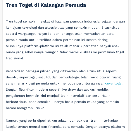
Tren Togel di Kalangan Pemuda
Tren togel semakin melekat di kalangan pemuda Indonesia, sejalan dengan
kemajuan teknologi dan aksesibilitas yang semakin mudah. Situs-situs
seperti wargatogel, rakyat4d, dan iontogel telah memudahkan para
pemain muda untuk terlibat dalam permainan ini secara daring.
Munculnya platform-platform ini telah menarik perhatian banyak anak
muda yang sebelumnya mungkin tidak memiliki akses ke permainan togel
tradisional.
Keberadaan berbagai pilihan yang ditawarkan oleh situs-situs seperti
dewi4d, supertogel, salju4d, dan pemudatogel telah menciptakan ruang
yang menarik bagi pemuda untuk mencoba peruntungannya.
kawantogel
Dengan fitur-fitur modern seperti live draw dan aplikasi mobile,
pengalaman bermain kini menjadi lebih interaktif dan seru. Hal ini
berkontribusi pada semakin luasnya basis pemain muda yang semakin
berani mengambil risiko.
Namun, yang perlu diperhatikan adalah dampak dari tren ini terhadap
kesejahteraan mental dan finansial para pemuda. Dengan adanya platform