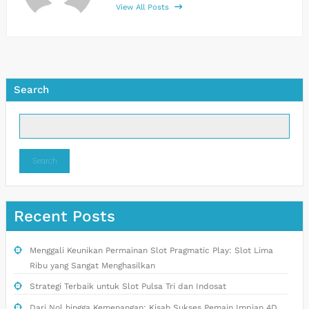
View All Posts
Search
Search
Recent Posts
Menggali Keunikan Permainan Slot Pragmatic Play: Slot Lima
Ribu yang Sangat Menghasilkan
Strategi Terbaik untuk Slot Pulsa Tri dan Indosat
Dari Nol hingga Kemenangan: Kisah Sukses Pemain Impian 4D