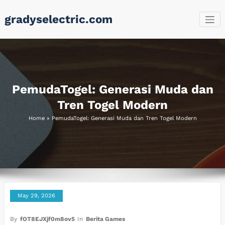
Skip
gradyselectric.com
to
content
PemudaTogel: Generasi Muda dan
Tren Togel Modern
Home
»
PemudaTogel: Generasi Muda dan Tren Togel Modern
May 29, 2026
By
fOT8EJXjf0m8ov5
In
Berita Games