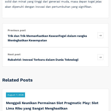
solid dan minat yang tinggi dari generasi muda, masa depan togel jelas
akan dipenuhi dengan inovasi dan pertumbuhan yang signifikan.
Previous post
Trik dan Trik Memanfaatkan KawanTogel dalam rangka
Meningkatkan Kesempatan
Next post
Rubah4d: Inovasi Terbaru dalam Dunia Teknologi
Related Posts
August 7, 2026
Menggali Keunikan Permainan Slot Pragmatic Play: Slot
Lima Ribu yang Sangat Menghasilkan