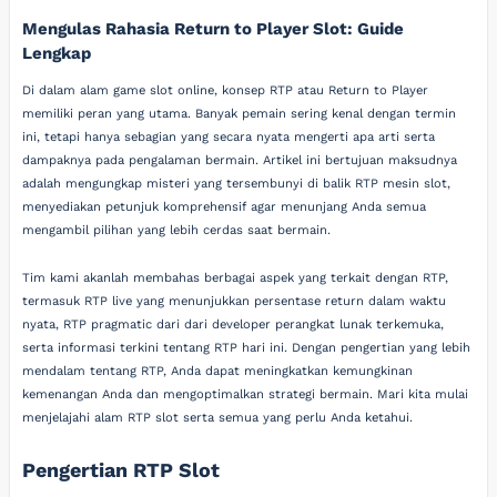
Mengulas Rahasia Return to Player Slot: Guide
Lengkap
Di dalam alam game slot online, konsep RTP atau Return to Player
memiliki peran yang utama. Banyak pemain sering kenal dengan termin
ini, tetapi hanya sebagian yang secara nyata mengerti apa arti serta
dampaknya pada pengalaman bermain. Artikel ini bertujuan maksudnya
adalah mengungkap misteri yang tersembunyi di balik RTP mesin slot,
menyediakan petunjuk komprehensif agar menunjang Anda semua
mengambil pilihan yang lebih cerdas saat bermain.
Tim kami akanlah membahas berbagai aspek yang terkait dengan RTP,
termasuk RTP live yang menunjukkan persentase return dalam waktu
nyata, RTP pragmatic dari dari developer perangkat lunak terkemuka,
serta informasi terkini tentang RTP hari ini. Dengan pengertian yang lebih
mendalam tentang RTP, Anda dapat meningkatkan kemungkinan
kemenangan Anda dan mengoptimalkan strategi bermain. Mari kita mulai
menjelajahi alam RTP slot serta semua yang perlu Anda ketahui.
Pengertian RTP Slot