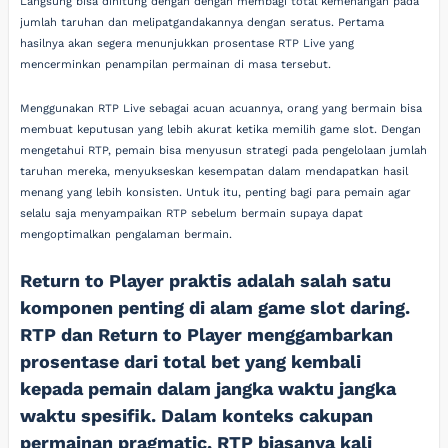
Langsung bisa dihitung dengan dengan membagi total kemenangan pada
jumlah taruhan dan melipatgandakannya dengan seratus. Pertama
hasilnya akan segera menunjukkan prosentase RTP Live yang
mencerminkan penampilan permainan di masa tersebut.
Menggunakan RTP Live sebagai acuan acuannya, orang yang bermain bisa
membuat keputusan yang lebih akurat ketika memilih game slot. Dengan
mengetahui RTP, pemain bisa menyusun strategi pada pengelolaan jumlah
taruhan mereka, menyukseskan kesempatan dalam mendapatkan hasil
menang yang lebih konsisten. Untuk itu, penting bagi para pemain agar
selalu saja menyampaikan RTP sebelum bermain supaya dapat
mengoptimalkan pengalaman bermain.
Return to Player praktis adalah salah satu
komponen penting di alam game slot daring.
RTP dan Return to Player menggambarkan
prosentase dari total bet yang kembali
kepada pemain dalam jangka waktu jangka
waktu spesifik. Dalam konteks cakupan
permainan pragmatic, RTP biasanya kali