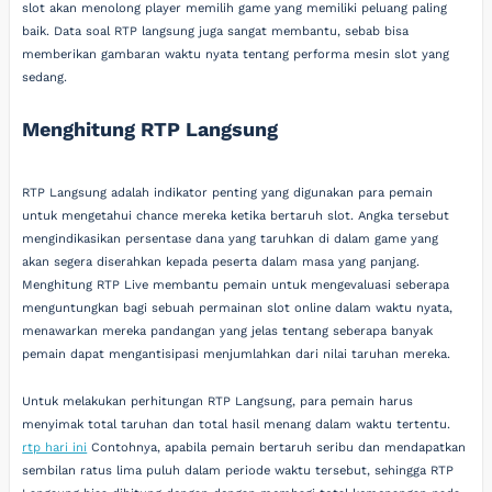
slot akan menolong player memilih game yang memiliki peluang paling
baik. Data soal RTP langsung juga sangat membantu, sebab bisa
memberikan gambaran waktu nyata tentang performa mesin slot yang
sedang.
Menghitung RTP Langsung
RTP Langsung adalah indikator penting yang digunakan para pemain
untuk mengetahui chance mereka ketika bertaruh slot. Angka tersebut
mengindikasikan persentase dana yang taruhkan di dalam game yang
akan segera diserahkan kepada peserta dalam masa yang panjang.
Menghitung RTP Live membantu pemain untuk mengevaluasi seberapa
menguntungkan bagi sebuah permainan slot online dalam waktu nyata,
menawarkan mereka pandangan yang jelas tentang seberapa banyak
pemain dapat mengantisipasi menjumlahkan dari nilai taruhan mereka.
Untuk melakukan perhitungan RTP Langsung, para pemain harus
menyimak total taruhan dan total hasil menang dalam waktu tertentu.
rtp hari ini
Contohnya, apabila pemain bertaruh seribu dan mendapatkan
sembilan ratus lima puluh dalam periode waktu tersebut, sehingga RTP