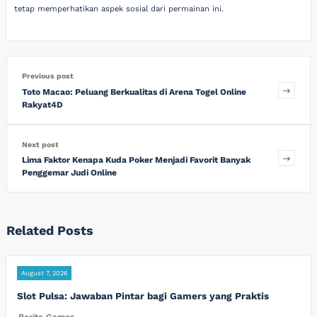
tetap memperhatikan aspek sosial dari permainan ini.
Previous post
Toto Macao: Peluang Berkualitas di Arena Togel Online
Rakyat4D
Next post
Lima Faktor Kenapa Kuda Poker Menjadi Favorit Banyak
Penggemar Judi Online
Related Posts
August 7, 2026
Slot Pulsa: Jawaban Pintar bagi Gamers yang Praktis
Berita Games