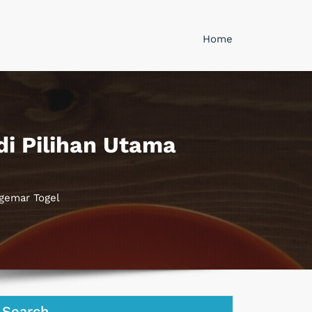
Home
i Pilihan Utama
gemar Togel
Search