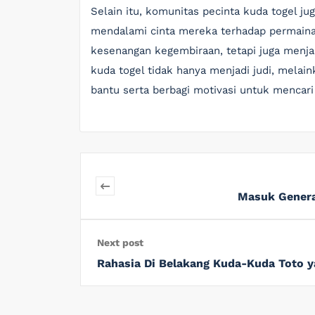
Selain itu, komunitas pecinta kuda togel j
mendalami cinta mereka terhadap permaina
kesenangan kegembiraan, tetapi juga menjal
kuda togel tidak hanya menjadi judi, melain
bantu serta berbagi motivasi untuk mencari 
Masuk Genera
Next post
Rahasia Di Belakang Kuda-Kuda Toto 