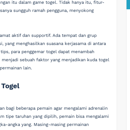
gan itu dalam game togel. Tidak hanya itu, fitur-
 biasanya sungguh ramah pengguna, menyokong
 amat aktif dan supportif. Ada tempat dan grup
si, yang menghasilkan suasana kerjasama di antara
n tips, para penggemar togel dapat menambah
 menjadi sebuah faktor yang menjadikan kuda togel
permainan lain.
 Togel
n bagi beberapa pemain agar mengalami adrenalin
am tipe taruhan yang dipilih, pemain bisa mengalami
gka-angka yang. Masing-masing permainan