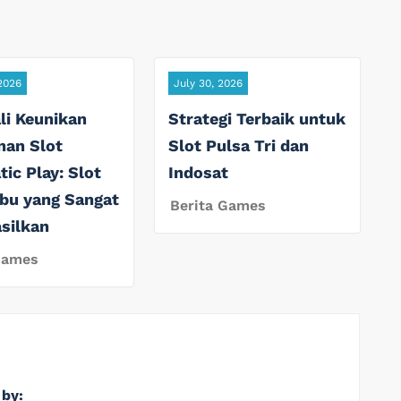
 2026
July 30, 2026
li Keunikan
Strategi Terbaik untuk
nan Slot
Slot Pulsa Tri dan
ic Play: Slot
Indosat
ibu yang Sangat
Berita Games
silkan
Games
 by: