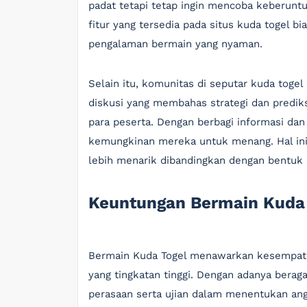
padat tetapi tetap ingin mencoba keberuntun
fitur yang tersedia pada situs kuda togel
pengalaman bermain yang nyaman.
Selain itu, komunitas di seputar kuda togel
diskusi yang membahas strategi dan predik
para peserta. Dengan berbagi informasi da
kemungkinan mereka untuk menang. Hal ini
lebih menarik dibandingkan dengan bentuk 
Keuntungan Bermain Kuda
Bermain Kuda Togel menawarkan kesempata
yang tingkatan tinggi. Dengan adanya berag
perasaan serta ujian dalam menentukan an