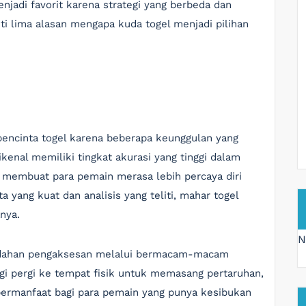
njadi favorit karena strategi yang berbeda dan
iti lima alasan mengapa kuda togel menjadi pilihan
pencinta togel karena beberapa keunggulan yang
kenal memiliki tingkat akurasi yang tinggi dalam
 membuat para pemain merasa lebih percaya diri
 yang kuat dan analisis yang teliti, mahar togel
nya.
N
udahan pengaksesan melalui bermacam-macam
lagi pergi ke tempat fisik untuk memasang pertaruhan,
 bermanfaat bagi para pemain yang punya kesibukan