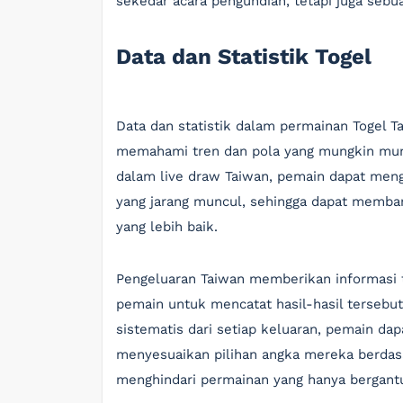
sekedar acara pengundian, tetapi juga seb
Data dan Statistik Togel
Data dan statistik dalam permainan Togel T
memahami tren dan pola yang mungkin muncu
dalam live draw Taiwan, pemain dapat meng
yang jarang muncul, sehingga dapat memb
yang lebih baik.
Pengeluaran Taiwan memberikan informasi 
pemain untuk mencatat hasil-hasil tersebut
sistematis dari setiap keluaran, pemain da
menyesuaikan pilihan angka mereka berdasa
menghindari permainan yang hanya bergant