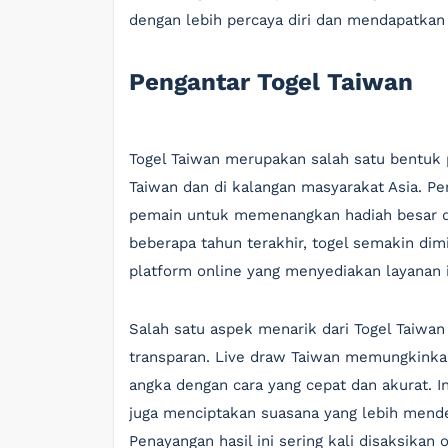
dengan lebih percaya diri dan mendapatk
Pengantar Togel Taiwan
Togel Taiwan merupakan salah satu bentuk 
Taiwan dan di kalangan masyarakat Asia. P
pemain untuk memenangkan hadiah besar d
beberapa tahun terakhir, togel semakin di
platform online yang menyediakan layanan i
Salah satu aspek menarik dari Togel Taiwan
transparan. Live draw Taiwan memungkinka
angka dengan cara yang cepat dan akurat. 
juga menciptakan suasana yang lebih mend
Penayangan hasil ini sering kali disaksikan