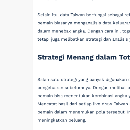
Selain itu, data Taiwan berfungsi sebagai r
pemain biasanya menganalisis data keluar
dalam menebak angka. Dengan cara ini, to
tetapi juga melibatkan strategi dan analisi
Strategi Menang dalam To
Salah satu strategi yang banyak digunakan 
pengeluaran sebelumnya. Dengan melihat p
pemain bisa menentukan kombinasi angka y
Mencatat hasil dari setiap live draw Taiwa
pemain dalam menemukan pola tersebut. In
meningkatkan peluang.