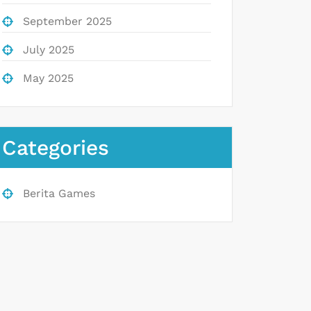
September 2025
July 2025
May 2025
Categories
Berita Games