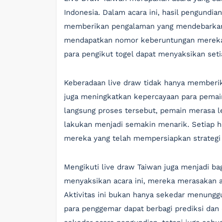
Indonesia. Dalam acara ini, hasil pengundia
memberikan pengalaman yang mendebarkan 
mendapatkan nomor keberuntungan mereka.
para pengikut togel dapat menyaksikan set
Keberadaan live draw tidak hanya memberik
juga meningkatkan kepercayaan para pemain
langsung proses tersebut, pemain merasa l
lakukan menjadi semakin menarik. Setiap ha
mereka yang telah mempersiapkan strategi 
Mengikuti live draw Taiwan juga menjadi bag
menyaksikan acara ini, mereka merasakan a
Aktivitas ini bukan hanya sekedar menunggu
para penggemar dapat berbagi prediksi dan 