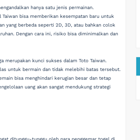
mengandalkan hanya satu jenis permainan.
l Taiwan bisa memberikan kesempatan baru untuk
n yang berbeda seperti 2D, 3D, atau bahkan colok
uhan. Dengan cara ini, risiko bisa diminimalkan dan
ga merupakan kunci sukses dalam Toto Taiwan.
as untuk bermain dan tidak melebihi batas tersebut.
main bisa menghindari kerugian besar dan tetap
pengelolaan uang akan sangat mendukung strategi
gat ditunggu-tunggu oleh para penggemar togel di