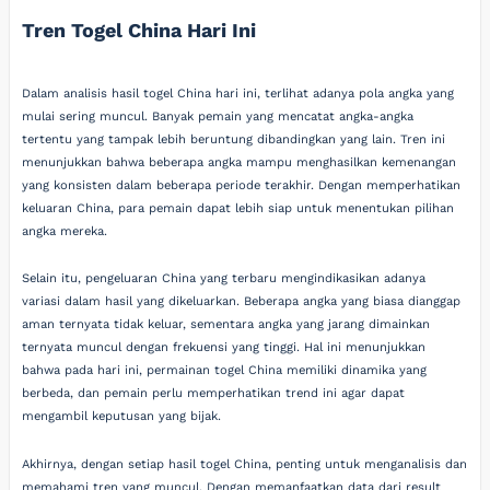
Tren Togel China Hari Ini
Dalam analisis hasil togel China hari ini, terlihat adanya pola angka yang
mulai sering muncul. Banyak pemain yang mencatat angka-angka
tertentu yang tampak lebih beruntung dibandingkan yang lain. Tren ini
menunjukkan bahwa beberapa angka mampu menghasilkan kemenangan
yang konsisten dalam beberapa periode terakhir. Dengan memperhatikan
keluaran China, para pemain dapat lebih siap untuk menentukan pilihan
angka mereka.
Selain itu, pengeluaran China yang terbaru mengindikasikan adanya
variasi dalam hasil yang dikeluarkan. Beberapa angka yang biasa dianggap
aman ternyata tidak keluar, sementara angka yang jarang dimainkan
ternyata muncul dengan frekuensi yang tinggi. Hal ini menunjukkan
bahwa pada hari ini, permainan togel China memiliki dinamika yang
berbeda, dan pemain perlu memperhatikan trend ini agar dapat
mengambil keputusan yang bijak.
Akhirnya, dengan setiap hasil togel China, penting untuk menganalisis dan
memahami tren yang muncul. Dengan memanfaatkan data dari result