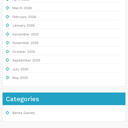
March 2026
February 2026
January 2026
December 2025
November 2025
October 2025
September 2025
July 2025
May 2025
Categories
Berita Games