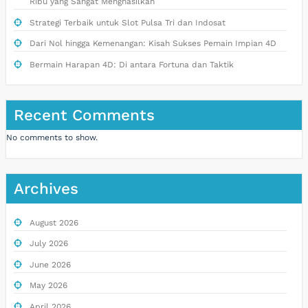
Ribu yang Sangat Menghasilkan
Strategi Terbaik untuk Slot Pulsa Tri dan Indosat
Dari Nol hingga Kemenangan: Kisah Sukses Pemain Impian 4D
Bermain Harapan 4D: Di antara Fortuna dan Taktik
Recent Comments
No comments to show.
Archives
August 2026
July 2026
June 2026
May 2026
April 2026