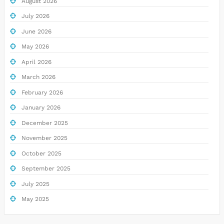
August 2026
July 2026
June 2026
May 2026
April 2026
March 2026
February 2026
January 2026
December 2025
November 2025
October 2025
September 2025
July 2025
May 2025