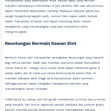
menyebabkan pada kesempatan Anda. Banyak sekali yang bermain
meyakini bahwasanya memainkan di jam tertentu dan saat ada promosi
dapat menambah kesempatan menang. Walaupun keluaran game slot
sangat bergantung kepada nasib, mencari tahu kapan waktu terbaik
dalam memainkan di kawan slot dapat menolong kalian meraih
pengalaman yang menyenangkan yang jauh menyentuh serta
menguntungkan.
Keuntungan Bermain Kawan Slot
Bertaruh teman slot menawarkan serangkaian keuntungan yang menarik
bagi semua pemain. Salah satu manfaat utamanya adalah kemudahan
untuk masuk ke . Dengan situs online, anda dapat menikmati game di
setiap waktu dan di mana pun tanpa berkunjung ke kasino fisik. Ini
memberi keluasan lebih tinggi serta kenyamanan dalam bermain,
sehingga pemain dapat mengalami pengalaman bermain yang
menyenangkan tanpa rintangan.
Tidak hanya itu, kawan slot sering kali memberikan promosi dan promosi
yang menarik. Dari bonus registrasi sampai cashback dan putaran gratis,
pemain memiliki banyak kesempatan untuk meningkatkan peluang