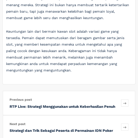
menang mereka. Strategi ini bukan hanya membuat tertarik ketertarikan
pemain baru, tapi juga menawarkan kelebihan bagi pemain loyal,
membuat game lebih seru dan menghasilkan keuntungan.
Keuntungan lain dari bermain kawan slot adalah variasi game yang
tersedia. Pemain dapat memutuskan dari beragam gambar serta jenis
slot, yang memberi kesempatan mereka untuk mengetahui apa yang
paling cocok dengan kesukaan anda. Keberagaman ini tidak hanya
membuat permainan lebih menarik, melainkan juga menambah
kemungkinan anda untuk mendapat perpaduan kemenangan yang
menguntungkan yang menguntungkan.
Previous post
RTP Live: Strategi Menggunakan untuk Keberhasilan Penuh
Next post
Strategi dan Trik Sebagai Peserta di Permainan IDN Poker