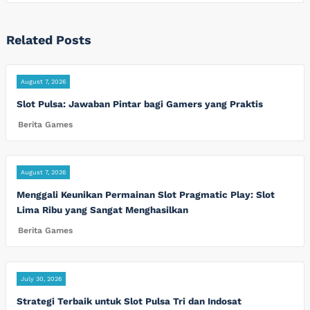
Related Posts
August 7, 2026
Slot Pulsa: Jawaban Pintar bagi Gamers yang Praktis
Berita Games
August 7, 2026
Menggali Keunikan Permainan Slot Pragmatic Play: Slot
Lima Ribu yang Sangat Menghasilkan
Berita Games
July 30, 2026
Strategi Terbaik untuk Slot Pulsa Tri dan Indosat