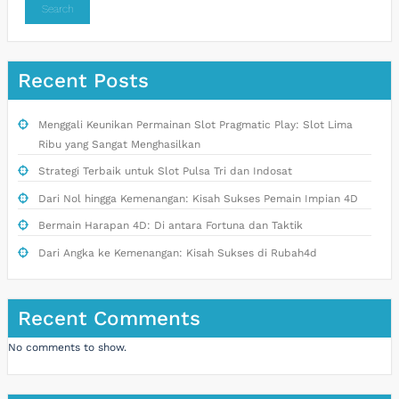
Search
Recent Posts
Menggali Keunikan Permainan Slot Pragmatic Play: Slot Lima
Ribu yang Sangat Menghasilkan
Strategi Terbaik untuk Slot Pulsa Tri dan Indosat
Dari Nol hingga Kemenangan: Kisah Sukses Pemain Impian 4D
Bermain Harapan 4D: Di antara Fortuna dan Taktik
Dari Angka ke Kemenangan: Kisah Sukses di Rubah4d
Recent Comments
No comments to show.