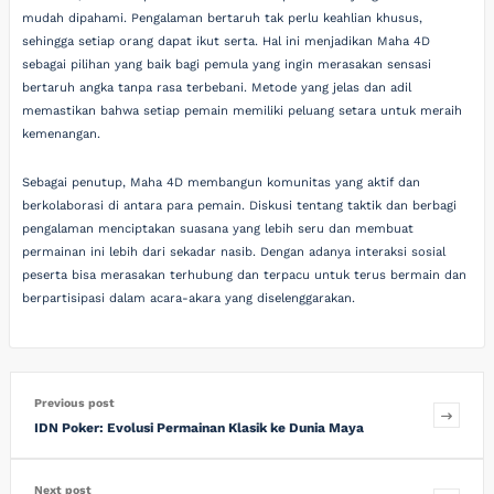
mudah dipahami. Pengalaman bertaruh tak perlu keahlian khusus,
sehingga setiap orang dapat ikut serta. Hal ini menjadikan Maha 4D
sebagai pilihan yang baik bagi pemula yang ingin merasakan sensasi
bertaruh angka tanpa rasa terbebani. Metode yang jelas dan adil
memastikan bahwa setiap pemain memiliki peluang setara untuk meraih
kemenangan.
Sebagai penutup, Maha 4D membangun komunitas yang aktif dan
berkolaborasi di antara para pemain. Diskusi tentang taktik dan berbagi
pengalaman menciptakan suasana yang lebih seru dan membuat
permainan ini lebih dari sekadar nasib. Dengan adanya interaksi sosial
peserta bisa merasakan terhubung dan terpacu untuk terus bermain dan
berpartisipasi dalam acara-akara yang diselenggarakan.
Previous post
IDN Poker: Evolusi Permainan Klasik ke Dunia Maya
Next post