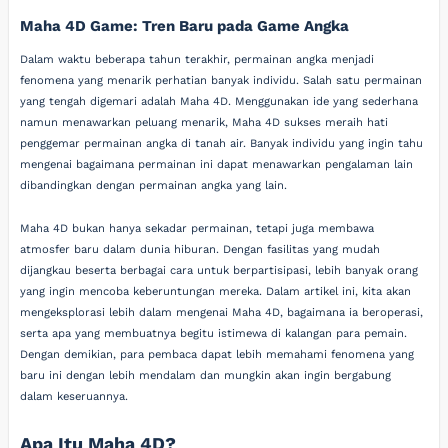
Maha 4D Game: Tren Baru pada Game Angka
Dalam waktu beberapa tahun terakhir, permainan angka menjadi
fenomena yang menarik perhatian banyak individu. Salah satu permainan
yang tengah digemari adalah Maha 4D. Menggunakan ide yang sederhana
namun menawarkan peluang menarik, Maha 4D sukses meraih hati
penggemar permainan angka di tanah air. Banyak individu yang ingin tahu
mengenai bagaimana permainan ini dapat menawarkan pengalaman lain
dibandingkan dengan permainan angka yang lain.
Maha 4D bukan hanya sekadar permainan, tetapi juga membawa
atmosfer baru dalam dunia hiburan. Dengan fasilitas yang mudah
dijangkau beserta berbagai cara untuk berpartisipasi, lebih banyak orang
yang ingin mencoba keberuntungan mereka. Dalam artikel ini, kita akan
mengeksplorasi lebih dalam mengenai Maha 4D, bagaimana ia beroperasi,
serta apa yang membuatnya begitu istimewa di kalangan para pemain.
Dengan demikian, para pembaca dapat lebih memahami fenomena yang
baru ini dengan lebih mendalam dan mungkin akan ingin bergabung
dalam keseruannya.
Apa Itu Maha 4D?