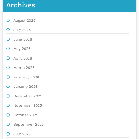
Archives
August 2026
July 2026
June 2026
May 2026
April 2026
March 2026
February 2026
January 2026
December 2025
November 2025
October 2025
September 2025
July 2025