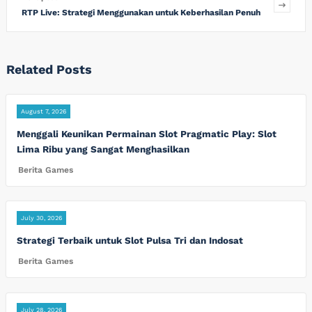
RTP Live: Strategi Menggunakan untuk Keberhasilan Penuh
Related Posts
August 7, 2026
Menggali Keunikan Permainan Slot Pragmatic Play: Slot
Lima Ribu yang Sangat Menghasilkan
Berita Games
July 30, 2026
Strategi Terbaik untuk Slot Pulsa Tri dan Indosat
Berita Games
July 28, 2026