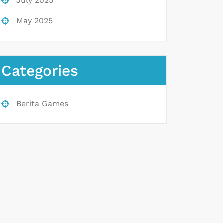
July 2025
May 2025
Categories
Berita Games