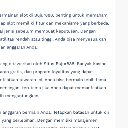
rmainan slot di Bujur888, penting untuk memahami
tiap slot memiliki fitur dan mekanisme yang berbeda,
gai jenis sebelum membuat keputusan. Dengan
ilitas rendah atau tinggi, Anda bisa menyesuaikan
dan anggaran Anda.
yang ditawarkan oleh Situs Bujur888. Banyak kasino
ran gratis, dan program loyalitas yang dapat
aatkan tawaran ini, Anda bisa bermain lebih lama
enangan, terutama jika Anda dapat memanfaatkan
ebih menguntungkan.
n anggaran bermain Anda. Tetapkan batasan untuk diri
an yang berlebihan. Dengan memiliki manajemen