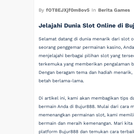
By
fOT8EJXjf0m8ov5
In
Berita Games
Jelajahi Dunia Slot Online di Bu
Selamat datang di dunia menarik dari slot 
seorang penggemar permainan kasino, Anda
menjelajahi berbagai pilihan slot yang terse
terkemuka yang memberikan pengalaman be
Dengan beragam tema dan hadiah menarik, 
betah berlama-lama.
Di artikel ini, kami akan membagikan tips 
bermain Anda di Bujur888. Mulai dari cara m
memenangkan permainan slot, kami memilik
bermain dan meraih kemenangan. Mari kita s
platform Bujur888 dan temukan cara terbai