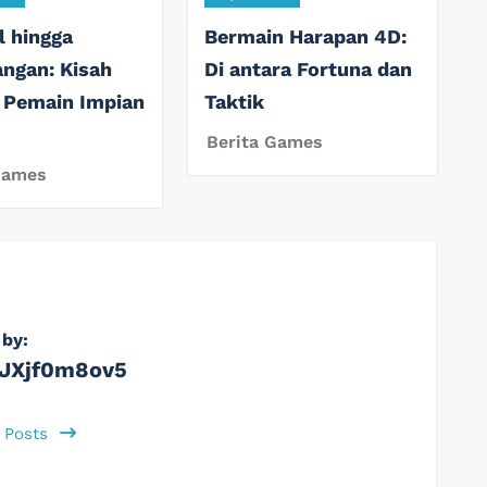
l hingga
Bermain Harapan 4D:
ngan: Kisah
Di antara Fortuna dan
 Pemain Impian
Taktik
Berita Games
Games
 by:
JXjf0m8ov5
l Posts