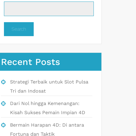
Search
Recent Posts
Strategi Terbaik untuk Slot Pulsa
Tri dan Indosat
Dari Nol hingga Kemenangan:
Kisah Sukses Pemain Impian 4D
Bermain Harapan 4D: Di antara
Fortuna dan Taktik