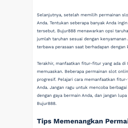
Selanjutnya, setelah memilih permainan sl
Anda. Tentukan seberapa banyak Anda ingin
tersebut. Bujur888 menawarkan opsi taruh
jumlah taruhan sesuai dengan kenyamanan A
terbawa perasaan saat berhadapan dengan
Terakhir, manfaatkan fitur-fitur yang ada 
memuaskan. Beberapa permainan slot onlin
progresif. Pelajari cara memanfaatkan fitu
Anda. Jangan ragu untuk mencoba berbagai 
dengan gaya bermain Anda, dan jangan lup
Bujur888.
Tips Memenangkan Permai