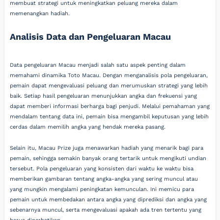
membuat strategi untuk meningkatkan peluang mereka dalam
memenangkan hadiah.
Analisis Data dan Pengeluaran Macau
Data pengeluaran Macau menjadi salah satu aspek penting dalam
memahami dinamika Toto Macau. Dengan menganalisis pola pengeluaran,
pemain dapat mengevaluasi peluang dan merumuskan strategi yang lebih
baik. Setiap hasil pengeluaran menunjukkan angka dan frekuensi yang
dapat memberi informasi berharga bagi penjudi. Melalui pemahaman yang
mendalam tentang data ini, pemain bisa mengambil keputusan yang lebih
cerdas dalam memilih angka yang hendak mereka pasang.
Selain itu, Macau Prize juga menawarkan hadiah yang menarik bagi para
pemain, sehingga semakin banyak orang tertarik untuk mengikuti undian
tersebut. Pola pengeluaran yang konsisten dari waktu ke waktu bisa
memberikan gambaran tentang angka-angka yang sering muncul atau
yang mungkin mengalami peningkatan kemunculan. Ini memicu para
pemain untuk membedakan antara angka yang diprediksi dan angka yang
sebenarnya muncul, serta mengevaluasi apakah ada tren tertentu yang