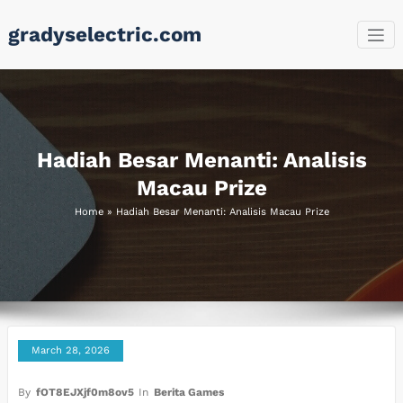
Skip
gradyselectric.com
to
content
Hadiah Besar Menanti: Analisis
Macau Prize
Home
»
Hadiah Besar Menanti: Analisis Macau Prize
March 28, 2026
By
fOT8EJXjf0m8ov5
In
Berita Games