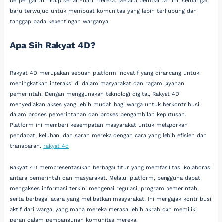
berpengaruh hidup sehari-hari mereka. Melalui pembaruan ini, semangat
baru terwujud untuk membuat komunitas yang lebih terhubung dan
tanggap pada kepentingan warganya.
Apa Sih Rakyat 4D?
Rakyat 4D merupakan sebuah platform inovatif yang dirancang untuk
meningkatkan interaksi di dalam masyarakat dan ragam layanan
pemerintah. Dengan menggunakan teknologi digital, Rakyat 4D
menyediakan akses yang lebih mudah bagi warga untuk berkontribusi
dalam proses pemerintahan dan proses pengambilan keputusan.
Platform ini memberi kesempatan masyarakat untuk melaporkan
pendapat, keluhan, dan saran mereka dengan cara yang lebih efisien dan
transparan.
rakyat 4d
Rakyat 4D mempresentasikan berbagai fitur yang memfasilitasi kolaborasi
antara pemerintah dan masyarakat. Melalui platform, pengguna dapat
mengakses informasi terkini mengenai regulasi, program pemerintah,
serta berbagai acara yang melibatkan masyarakat. Ini mengajak kontribusi
aktif dari warga, yang mana mereka merasa lebih akrab dan memiliki
peran dalam pembangunan komunitas mereka.