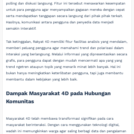
polling dan diskusi langsung. Fitur ini tersebut menawarkan kesempatan
untuk para pengguna agar menyampaikan gagasan mereka dengan cepat
serta mendapatkan tanggapan secara langsung dari pihak pihak terkait.
Hasilnya, komunikasi antara pengguna dan penyedia data menjadi
semakin interaktif.
Tak ketinggalan, Rakyat 4D memiliki fitur fasilitas analisis yang mendalam,
memberi peluang pengguna agar memahami trend dan polarisasi dalam
interaksi yang berlangsung. Melalui informasi yang dipresentasikan secara
grafis, para pengguna dapat dengan mudah mencermati apa yang yang
trend ngetren ataupun topik yang menarik minat lebih banyak. Hal ini
bukan hanya meningkatkan keterlibatan pengguna, tapi juga membantu
membantu dalam kebijakan yang lebih baik.
Dampak Masyarakat 4D pada Hubungan
Komunitas
Masyarakat 4D telah membawa transformasi signifikan pada cara
masyarakat berinteraksi. Dengan cara menggunakan teknologi digital,
wadah ini memungkinkan warga agar saling berbagi data dan pengalaman