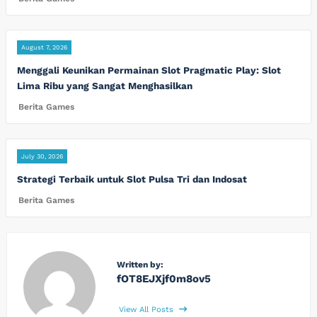
August 7, 2026
Menggali Keunikan Permainan Slot Pragmatic Play: Slot
Lima Ribu yang Sangat Menghasilkan
Berita Games
July 30, 2026
Strategi Terbaik untuk Slot Pulsa Tri dan Indosat
Berita Games
Written by:
fOT8EJXjf0m8ov5
View All Posts