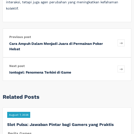
interaksi, tetapi juga agen perubahan yang meningkatkan kefahaman
kolektif.
Previous post
Cara Ampuh Dalam Menjadi Juara di Permainan Poker
Hebat
Next post
Iontogel: Fenomena Terkini di Game
Related Posts
August 7, 2026
Slot Pulsa: Jawaban Pintar bagi Gamers yang Praktis
Berita Games