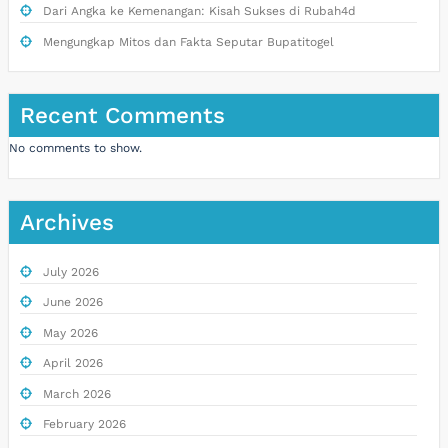
Dari Angka ke Kemenangan: Kisah Sukses di Rubah4d
Mengungkap Mitos dan Fakta Seputar Bupatitogel
Recent Comments
No comments to show.
Archives
July 2026
June 2026
May 2026
April 2026
March 2026
February 2026