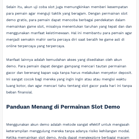
Selain itu, akun uji coba slot juga memungkinkan memberi kesempatan
para pemain agar menguji taktik yang beragam. Dengan permainan slot
demo gratis, para pemain dapat mencoba berbagai pendekatan dalam
memainkan game slot, misalnya menentukan taruhan yang tepat dan dan
menggunakan manfaat keistimewaan. Hal ini membantu para pemain agar
menjadi semakin mahir serta percaya diri saat beralih ke game asli di
online terpercaya yang terpercaya.
Manfaat lainnya adalah kemudahan akses yang disediakan oleh akun
demo. Para pemain dapat dengan gampang mencari tautan permainan
gacor dan berenang kapan saja tanpa harus melakukan menyetor deposit.
Ini sangat cocok bagi mereka yang ingin ingin atau atau mengisi waktu
luang kotor, dan agar mencari tahu tentang slot gacor pada hari ini tanpa
beban finansial.
Panduan Menang di Permainan Slot Demo
Menggunakan akun demo adalah metode sangat efektif untuk mengasah
keterampilan menggulung mereka tanpa adanya risiko kehilangan modal.
Ketika memainkan slot demo, Anda dapat mengexplore berbagai macam