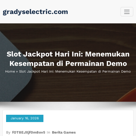
Skip
gradyselectric.com
to
content
Slot Jackpot Hari Ini: Menemukan
Kesempatan di Permainan Demo
Home
»
Slot Jackpot Hari Ini: Menemukan Kesempatan di Permainan Demo
January 16, 2026
By
fOT8EJXjf0m8ov5
In
Berita Games