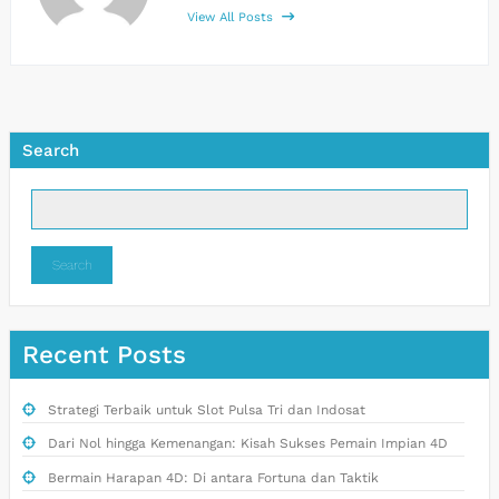
View All Posts
Search
Search
Recent Posts
Strategi Terbaik untuk Slot Pulsa Tri dan Indosat
Dari Nol hingga Kemenangan: Kisah Sukses Pemain Impian 4D
Bermain Harapan 4D: Di antara Fortuna dan Taktik