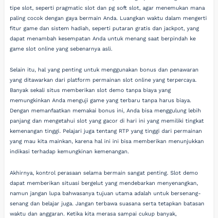
tipe slot, seperti pragmatic slot dan pg soft slot, agar menemukan mana
paling cocok dengan gaya bermain Anda. Luangkan waktu dalam mengerti
fitur game dan sistem hadiah, seperti putaran gratis dan jackpot, yang
dapat menambah kesempatan Anda untuk menang saat berpindah ke
game slot online yang sebenarnya asli.
Selain itu, hal yang penting untuk menggunakan bonus dan penawaran
yang ditawarkan dari platform permainan slot online yang terpercaya.
Banyak sekali situs memberikan slot demo tanpa biaya yang
memungkinkan Anda menguji game yang terbaru tanpa harus biaya.
Dengan memanfaatkan memakai bonus ini, Anda bisa menggulung lebih
panjang dan mengetahui slot yang gacor di hari ini yang memiliki tingkat
kemenangan tinggi. Pelajari juga tentang RTP yang tinggi dari permainan
yang mau kita mainkan, karena hal ini ini bisa memberikan menunjukkan
indikasi terhadap kemungkinan kemenangan.
Akhirnya, kontrol perasaan selama bermain sangat penting. Slot demo
dapat memberikan situasi bergelut yang mendebarkan menyenangkan,
namun jangan lupa bahwasanya tujuan utama adalah untuk bersenang-
senang dan belajar juga. Jangan terbawa suasana serta tetapkan batasan
waktu dan anggaran. Ketika kita merasa sampai cukup banyak,