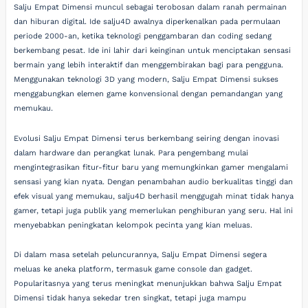
Salju Empat Dimensi muncul sebagai terobosan dalam ranah permainan
dan hiburan digital. Ide salju4D awalnya diperkenalkan pada permulaan
periode 2000-an, ketika teknologi penggambaran dan coding sedang
berkembang pesat. Ide ini lahir dari keinginan untuk menciptakan sensasi
bermain yang lebih interaktif dan menggembirakan bagi para pengguna.
Menggunakan teknologi 3D yang modern, Salju Empat Dimensi sukses
menggabungkan elemen game konvensional dengan pemandangan yang
memukau.
Evolusi Salju Empat Dimensi terus berkembang seiring dengan inovasi
dalam hardware dan perangkat lunak. Para pengembang mulai
mengintegrasikan fitur-fitur baru yang memungkinkan gamer mengalami
sensasi yang kian nyata. Dengan penambahan audio berkualitas tinggi dan
efek visual yang memukau, salju4D berhasil menggugah minat tidak hanya
gamer, tetapi juga publik yang memerlukan penghiburan yang seru. Hal ini
menyebabkan peningkatan kelompok pecinta yang kian meluas.
Di dalam masa setelah peluncurannya, Salju Empat Dimensi segera
meluas ke aneka platform, termasuk game console dan gadget.
Popularitasnya yang terus meningkat menunjukkan bahwa Salju Empat
Dimensi tidak hanya sekedar tren singkat, tetapi juga mampu