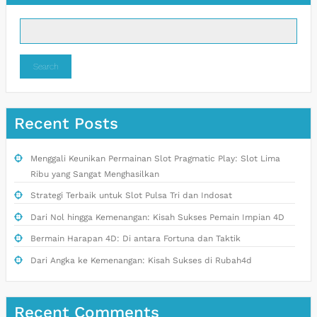
Search
Recent Posts
Menggali Keunikan Permainan Slot Pragmatic Play: Slot Lima
Ribu yang Sangat Menghasilkan
Strategi Terbaik untuk Slot Pulsa Tri dan Indosat
Dari Nol hingga Kemenangan: Kisah Sukses Pemain Impian 4D
Bermain Harapan 4D: Di antara Fortuna dan Taktik
Dari Angka ke Kemenangan: Kisah Sukses di Rubah4d
Recent Comments