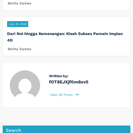
Berita Games
July 28, 2026
Dari Nol hingga Kemenangan: Kisah Sukses Pemain Impian
4D
Berita Games
Written by:
fOT8EJXjf0m8ov5
View All Posts
Search