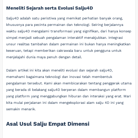
Meneliti Sejarah serta Evolusi Salju4D
Salju4D adalah satu peristiwa yang memikat perhatian banyak orang,
khususnya para pecinta permainan dan teknologi. Seiring berjalannya
waktu salju4D mengalami transformasi yang signifikan, dari hanya konsep
simpel menjadi sebuah pengalaman interaktif menakjubkan. Integrasi
unsur realitas tambahan dalam permainan ini bukan hanya meningkatkan
keseruan, tetapi memberikan cakrawala baru untuk pengguna untuk
menjelajahi dunia maya penuh dengan detail.
Dalam artikel ini kita akan meneliti evolusi dan sejarah salju4D,
memahami bagaimana teknologi dan inovasi telah membentuk
pengalaman tersebut. Kami akan membicarakan tentang penggerak utama
yang berada di belakang salju4D berperan dalam membangun platform
yang platform yang menggabungkan hiburan dan interaksi yang erat. Mari
kita mulai perjalanan ini dalam mengeksplorasi alam salju 4D ini yang
semakin menarik.
Asal Usul Salju Empat Dimensi