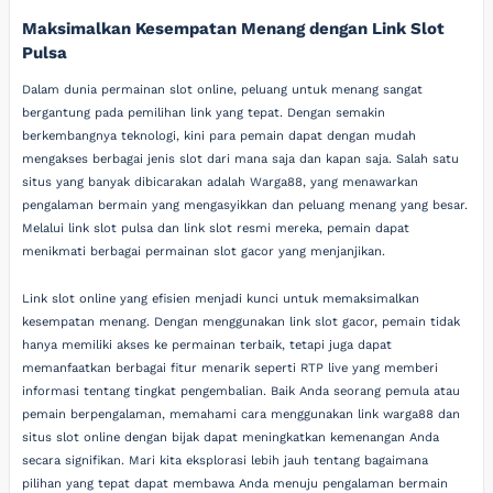
Maksimalkan Kesempatan Menang dengan Link Slot
Pulsa
Dalam dunia permainan slot online, peluang untuk menang sangat
bergantung pada pemilihan link yang tepat. Dengan semakin
berkembangnya teknologi, kini para pemain dapat dengan mudah
mengakses berbagai jenis slot dari mana saja dan kapan saja. Salah satu
situs yang banyak dibicarakan adalah Warga88, yang menawarkan
pengalaman bermain yang mengasyikkan dan peluang menang yang besar.
Melalui link slot pulsa dan link slot resmi mereka, pemain dapat
menikmati berbagai permainan slot gacor yang menjanjikan.
Link slot online yang efisien menjadi kunci untuk memaksimalkan
kesempatan menang. Dengan menggunakan link slot gacor, pemain tidak
hanya memiliki akses ke permainan terbaik, tetapi juga dapat
memanfaatkan berbagai fitur menarik seperti RTP live yang memberi
informasi tentang tingkat pengembalian. Baik Anda seorang pemula atau
pemain berpengalaman, memahami cara menggunakan link warga88 dan
situs slot online dengan bijak dapat meningkatkan kemenangan Anda
secara signifikan. Mari kita eksplorasi lebih jauh tentang bagaimana
pilihan yang tepat dapat membawa Anda menuju pengalaman bermain