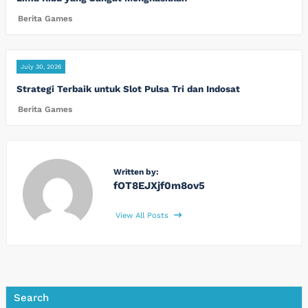
Berita Games
July 30, 2026
Strategi Terbaik untuk Slot Pulsa Tri dan Indosat
Berita Games
Written by:
fOT8EJXjf0m8ov5
View All Posts
Search