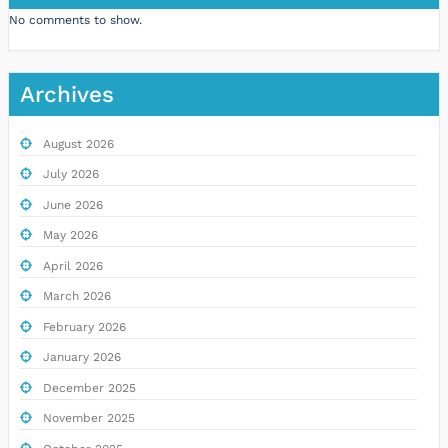
No comments to show.
Archives
August 2026
July 2026
June 2026
May 2026
April 2026
March 2026
February 2026
January 2026
December 2025
November 2025