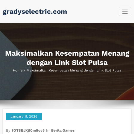
Skip
gradyselectric.com
to
content
Maksimalkan Kesempatan Menang
dengan Link Slot Pulsa
Home
»
Maksimalkan Kesempatan Menang dengan Link Slot Pulsa
January 11, 2026
By
fOT8EJXjf0m8ov5
In
Berita Games