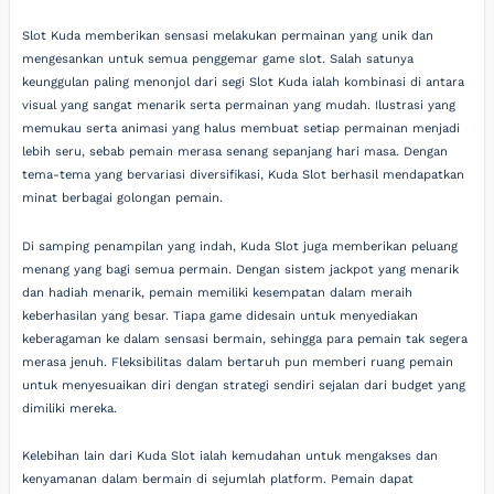
Slot Kuda memberikan sensasi melakukan permainan yang unik dan
mengesankan untuk semua penggemar game slot. Salah satunya
keunggulan paling menonjol dari segi Slot Kuda ialah kombinasi di antara
visual yang sangat menarik serta permainan yang mudah. Ilustrasi yang
memukau serta animasi yang halus membuat setiap permainan menjadi
lebih seru, sebab pemain merasa senang sepanjang hari masa. Dengan
tema-tema yang bervariasi diversifikasi, Kuda Slot berhasil mendapatkan
minat berbagai golongan pemain.
Di samping penampilan yang indah, Kuda Slot juga memberikan peluang
menang yang bagi semua permain. Dengan sistem jackpot yang menarik
dan hadiah menarik, pemain memiliki kesempatan dalam meraih
keberhasilan yang besar. Tiapa game didesain untuk menyediakan
keberagaman ke dalam sensasi bermain, sehingga para pemain tak segera
merasa jenuh. Fleksibilitas dalam bertaruh pun memberi ruang pemain
untuk menyesuaikan diri dengan strategi sendiri sejalan dari budget yang
dimiliki mereka.
Kelebihan lain dari Kuda Slot ialah kemudahan untuk mengakses dan
kenyamanan dalam bermain di sejumlah platform. Pemain dapat