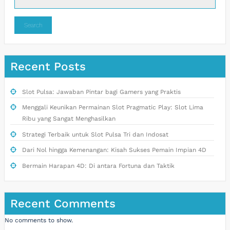
Search
Recent Posts
Slot Pulsa: Jawaban Pintar bagi Gamers yang Praktis
Menggali Keunikan Permainan Slot Pragmatic Play: Slot Lima
Ribu yang Sangat Menghasilkan
Strategi Terbaik untuk Slot Pulsa Tri dan Indosat
Dari Nol hingga Kemenangan: Kisah Sukses Pemain Impian 4D
Bermain Harapan 4D: Di antara Fortuna dan Taktik
Recent Comments
No comments to show.