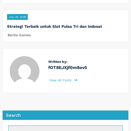
July 30, 2026
Strategi Terbaik untuk Slot Pulsa Tri dan Indosat
Berita Games
Written by:
fOT8EJXjf0m8ov5
View All Posts
Search