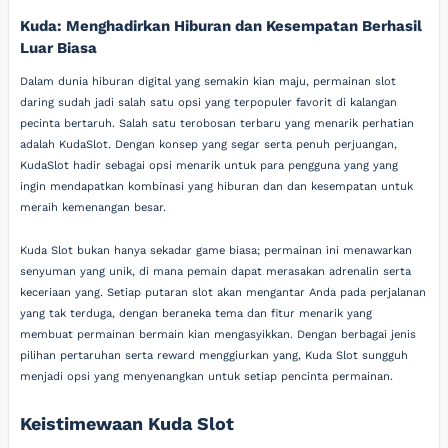
Kuda: Menghadirkan Hiburan dan Kesempatan Berhasil
Luar Biasa
Dalam dunia hiburan digital yang semakin kian maju, permainan slot
daring sudah jadi salah satu opsi yang terpopuler favorit di kalangan
pecinta bertaruh. Salah satu terobosan terbaru yang menarik perhatian
adalah KudaSlot. Dengan konsep yang segar serta penuh perjuangan,
KudaSlot hadir sebagai opsi menarik untuk para pengguna yang yang
ingin mendapatkan kombinasi yang hiburan dan dan kesempatan untuk
meraih kemenangan besar.
Kuda Slot bukan hanya sekadar game biasa; permainan ini menawarkan
senyuman yang unik, di mana pemain dapat merasakan adrenalin serta
keceriaan yang. Setiap putaran slot akan mengantar Anda pada perjalanan
yang tak terduga, dengan beraneka tema dan fitur menarik yang
membuat permainan bermain kian mengasyikkan. Dengan berbagai jenis
pilihan pertaruhan serta reward menggiurkan yang, Kuda Slot sungguh
menjadi opsi yang menyenangkan untuk setiap pencinta permainan.
Keistimewaan Kuda Slot