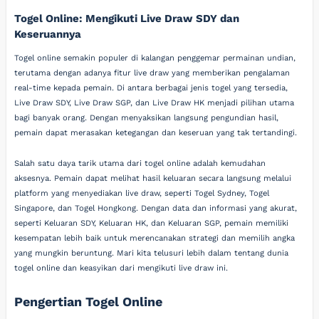
Togel Online: Mengikuti Live Draw SDY dan
Keseruannya
Togel online semakin populer di kalangan penggemar permainan undian,
terutama dengan adanya fitur live draw yang memberikan pengalaman
real-time kepada pemain. Di antara berbagai jenis togel yang tersedia,
Live Draw SDY, Live Draw SGP, dan Live Draw HK menjadi pilihan utama
bagi banyak orang. Dengan menyaksikan langsung pengundian hasil,
pemain dapat merasakan ketegangan dan keseruan yang tak tertandingi.
Salah satu daya tarik utama dari togel online adalah kemudahan
aksesnya. Pemain dapat melihat hasil keluaran secara langsung melalui
platform yang menyediakan live draw, seperti Togel Sydney, Togel
Singapore, dan Togel Hongkong. Dengan data dan informasi yang akurat,
seperti Keluaran SDY, Keluaran HK, dan Keluaran SGP, pemain memiliki
kesempatan lebih baik untuk merencanakan strategi dan memilih angka
yang mungkin beruntung. Mari kita telusuri lebih dalam tentang dunia
togel online dan keasyikan dari mengikuti live draw ini.
Pengertian Togel Online