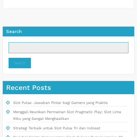
Search
Search
Recent Posts
Slot Pulsa: Jawaban Pintar bagi Gamers yang Praktis
Menggali Keunikan Permainan Slot Pragmatic Play: Slot Lima
Ribu yang Sangat Menghasilkan
Strategi Terbaik untuk Slot Pulsa Tri dan Indosat