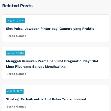
Related Posts
August 7, 2026
Slot Pulsa: Jawaban Pintar bagi Gamers yang Praktis
Berita Games
August 7, 2026
Menggali Keunikan Permainan Slot Pragmatic Play: Slot
Lima Ribu yang Sangat Menghasilkan
Berita Games
July 30, 2026
Strategi Terbaik untuk Slot Pulsa Tri dan Indosat
Berita Games