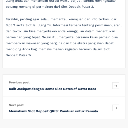
ulang anda dan menambah durasi waktu berjudi, sambil meningkatkan
peluang menang di permainan dari Slot Deposit Pulsa 3.
Terakhir, penting agar selalu memantau kemajuan dan info terbaru dari
Slot 3 serta Slot Isi Ulang Tri. Informasi terbaru tentang permainan, arah,
dan taktik lain bisa menyediakan anda keunggulan dalam menentukan
permainan yang tepat. Selain itu, menyertai bersama kelas pemain bisa
memberikan wawasan yang berguna dan tips ekstra yang akan dapat
menolong Anda bagi memaksimalkan kegiatan bermain dalam Slot
Deposit Pulsa Tri.
Previous post
Raih Jackpot dengan Demo Slot Gates of Gatot Kaca
Next post
Memahami Slot Deposit QRIS: Panduan untuk Pemula