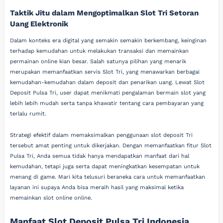
Taktik Jitu dalam Mengoptimalkan Slot Tri Setoran
Uang Elektronik
Dalam konteks era digital yang semakin semakin berkembang, keinginan
terhadap kemudahan untuk melakukan transaksi dan memainkan
permainan online kian besar. Salah satunya pilihan yang menarik
merupakan memanfaatkan servis Slot Tri, yang menawarkan berbagai
kemudahan-kemudahan dalam deposit dan penarikan uang. Lewat Slot
Deposit Pulsa Tri, user dapat menikmati pengalaman bermain slot yang
lebih lebih mudah serta tanpa khawatir tentang cara pembayaran yang
terlalu rumit.
Strategi efektif dalam memaksimalkan penggunaan slot deposit Tri
tersebut amat penting untuk dikerjakan. Dengan memanfaatkan fitur Slot
Pulsa Tri, Anda semua tidak hanya mendapatkan manfaat dari hal
kemudahan, tetapi juga serta dapat meningkatkan kesempatan untuk
menang di game. Mari kita telusuri beraneka cara untuk memanfaatkan
layanan ini supaya Anda bisa meraih hasil yang maksimal ketika
memainkan slot online online.
Manfaat Slot Deposit Pulsa Tri Indonesia