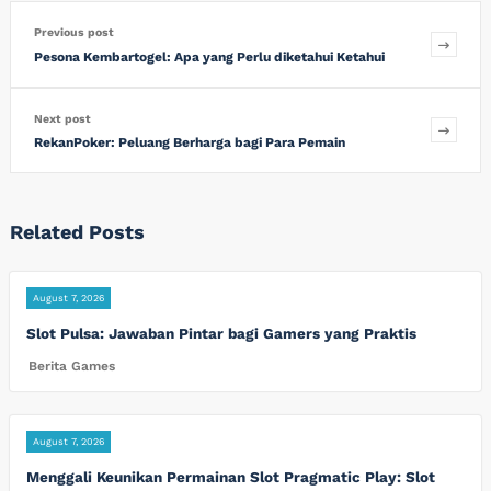
Previous post
Pesona Kembartogel: Apa yang Perlu diketahui Ketahui
Next post
RekanPoker: Peluang Berharga bagi Para Pemain
Related Posts
August 7, 2026
Slot Pulsa: Jawaban Pintar bagi Gamers yang Praktis
Berita Games
August 7, 2026
Menggali Keunikan Permainan Slot Pragmatic Play: Slot