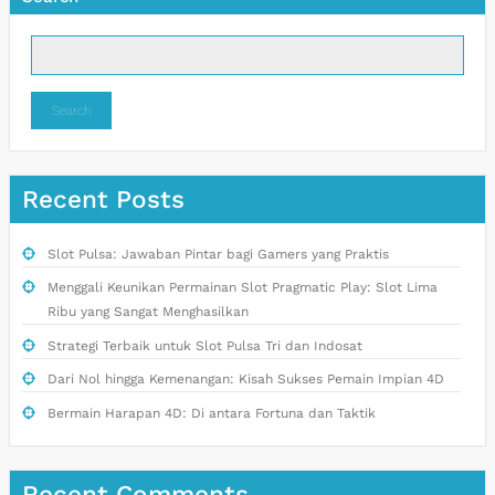
Search
Recent Posts
Slot Pulsa: Jawaban Pintar bagi Gamers yang Praktis
Menggali Keunikan Permainan Slot Pragmatic Play: Slot Lima
Ribu yang Sangat Menghasilkan
Strategi Terbaik untuk Slot Pulsa Tri dan Indosat
Dari Nol hingga Kemenangan: Kisah Sukses Pemain Impian 4D
Bermain Harapan 4D: Di antara Fortuna dan Taktik
Recent Comments