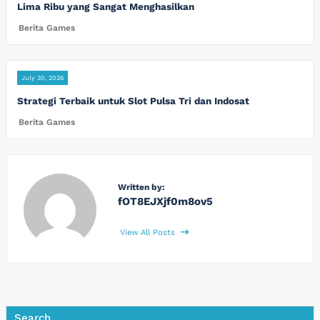
Lima Ribu yang Sangat Menghasilkan
Berita Games
July 30, 2026
Strategi Terbaik untuk Slot Pulsa Tri dan Indosat
Berita Games
Written by:
fOT8EJXjf0m8ov5
View All Posts
Search