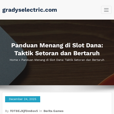
Skip
gradyselectric.com
to
content
Panduan Menang di Slot Dana:
Taktik Setoran dan Bertaruh
Home
»
Panduan Menang di Slot Dana: Taktik Setoran dan Bertaruh
December 24, 2025
By
fOT8EJXjf0m8ov5
In
Berita Games