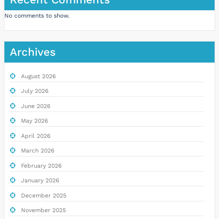
No comments to show.
Archives
August 2026
July 2026
June 2026
May 2026
April 2026
March 2026
February 2026
January 2026
December 2025
November 2025