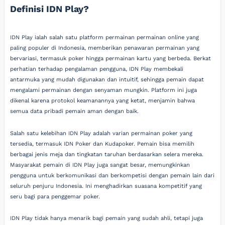
Definisi IDN Play?
IDN Play ialah salah satu platform permainan permainan online yang
paling populer di Indonesia, memberikan penawaran permainan yang
bervariasi, termasuk poker hingga permainan kartu yang berbeda. Berkat
perhatian terhadap pengalaman pengguna, IDN Play membekali
antarmuka yang mudah digunakan dan intuitif, sehingga pemain dapat
mengalami permainan dengan senyaman mungkin. Platform ini juga
dikenal karena protokol keamanannya yang ketat, menjamin bahwa
semua data pribadi pemain aman dengan baik.
Salah satu kelebihan IDN Play adalah varian permainan poker yang
tersedia, termasuk IDN Poker dan Kudapoker. Pemain bisa memilih
berbagai jenis meja dan tingkatan taruhan berdasarkan selera mereka.
Masyarakat pemain di IDN Play juga sangat besar, memungkinkan
pengguna untuk berkomunikasi dan berkompetisi dengan pemain lain dari
seluruh penjuru Indonesia. Ini menghadirkan suasana kompetitif yang
seru bagi para penggemar poker.
IDN Play tidak hanya menarik bagi pemain yang sudah ahli, tetapi juga