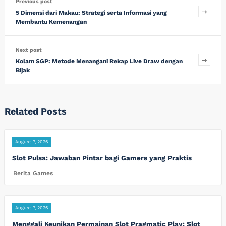
Previous post
5 Dimensi dari Makau: Strategi serta Informasi yang
Membantu Kemenangan
Next post
Kolam SGP: Metode Menangani Rekap Live Draw dengan
Bijak
Related Posts
August 7, 2026
Slot Pulsa: Jawaban Pintar bagi Gamers yang Praktis
Berita Games
August 7, 2026
Menggali Keunikan Permainan Slot Pragmatic Play: Slot