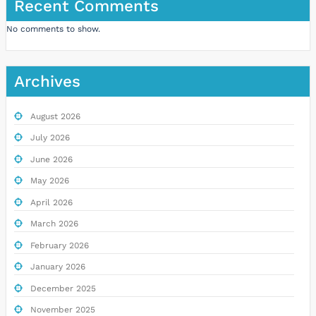
Recent Comments
No comments to show.
Archives
August 2026
July 2026
June 2026
May 2026
April 2026
March 2026
February 2026
January 2026
December 2025
November 2025