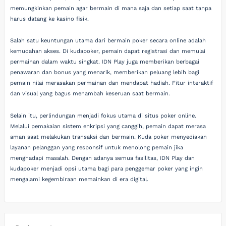
memungkinkan pemain agar bermain di mana saja dan setiap saat tanpa
harus datang ke kasino fisik.
Salah satu keuntungan utama dari bermain poker secara online adalah
kemudahan akses. Di kudapoker, pemain dapat registrasi dan memulai
permainan dalam waktu singkat. IDN Play juga memberikan berbagai
penawaran dan bonus yang menarik, memberikan peluang lebih bagi
pemain nilai merasakan permainan dan mendapat hadiah. Fitur interaktif
dan visual yang bagus menambah keseruan saat bermain.
Selain itu, perlindungan menjadi fokus utama di situs poker online.
Melalui pemakaian sistem enkripsi yang canggih, pemain dapat merasa
aman saat melakukan transaksi dan bermain. Kuda poker menyediakan
layanan pelanggan yang responsif untuk menolong pemain jika
menghadapi masalah. Dengan adanya semua fasilitas, IDN Play dan
kudapoker menjadi opsi utama bagi para penggemar poker yang ingin
mengalami kegembiraan memainkan di era digital.