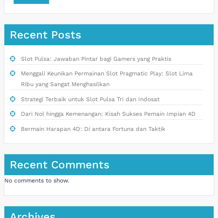
Recent Posts
Slot Pulsa: Jawaban Pintar bagi Gamers yang Praktis
Menggali Keunikan Permainan Slot Pragmatic Play: Slot Lima
Ribu yang Sangat Menghasilkan
Strategi Terbaik untuk Slot Pulsa Tri dan Indosat
Dari Nol hingga Kemenangan: Kisah Sukses Pemain Impian 4D
Bermain Harapan 4D: Di antara Fortuna dan Taktik
Recent Comments
No comments to show.
Archives