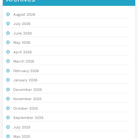
August 2026
July 2026
June 2026
May 2026
April 2026
March 2026
February 2026
January 2026
December 2025
November 2025
October 2025
September 2025
July 2025
May 2025