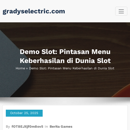
Skip
gradyselectric.com
to
content
Demo Slot: Pintasan Menu
Keberhasilan di Dunia Slot
Home
»
Demo Slot: Pintasan Menu Keberhasilan di Dunia Slot
October 25, 2025
By
fOT8EJXjf0m8ov5
In
Berita Games