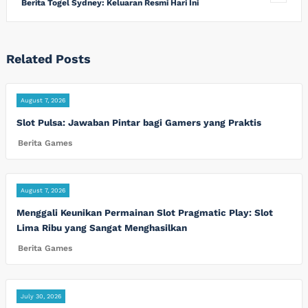
Berita Togel Sydney: Keluaran Resmi Hari Ini
Related Posts
August 7, 2026
Slot Pulsa: Jawaban Pintar bagi Gamers yang Praktis
Berita Games
August 7, 2026
Menggali Keunikan Permainan Slot Pragmatic Play: Slot
Lima Ribu yang Sangat Menghasilkan
Berita Games
July 30, 2026