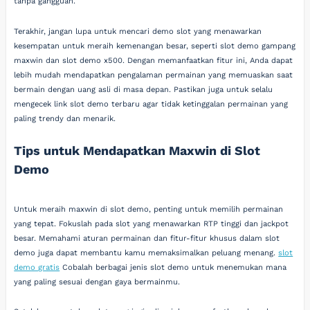
tanpa gangguan.
Terakhir, jangan lupa untuk mencari demo slot yang menawarkan
kesempatan untuk meraih kemenangan besar, seperti slot demo gampang
maxwin dan slot demo x500. Dengan memanfaatkan fitur ini, Anda dapat
lebih mudah mendapatkan pengalaman permainan yang memuaskan saat
bermain dengan uang asli di masa depan. Pastikan juga untuk selalu
mengecek link slot demo terbaru agar tidak ketinggalan permainan yang
paling trendy dan menarik.
Tips untuk Mendapatkan Maxwin di Slot
Demo
Untuk meraih maxwin di slot demo, penting untuk memilih permainan
yang tepat. Fokuslah pada slot yang menawarkan RTP tinggi dan jackpot
besar. Memahami aturan permainan dan fitur-fitur khusus dalam slot
demo juga dapat membantu kamu memaksimalkan peluang menang.
slot
demo gratis
Cobalah berbagai jenis slot demo untuk menemukan mana
yang paling sesuai dengan gaya bermainmu.