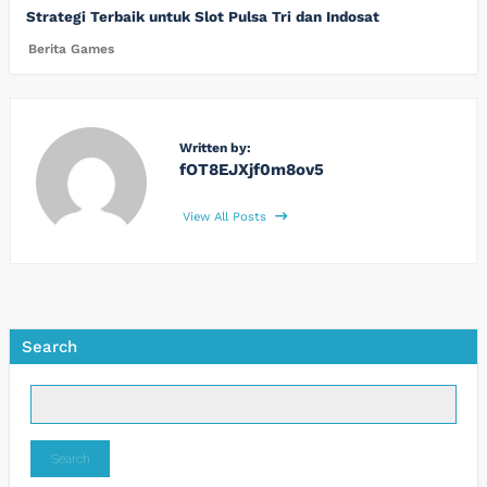
Strategi Terbaik untuk Slot Pulsa Tri dan Indosat
Berita Games
Written by:
fOT8EJXjf0m8ov5
View All Posts
Search
Search