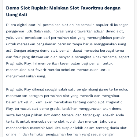
Demo Slot Rupiah: Mainkan Slot Favoritmu dengan
Uang Asli
Di era digital saat ini, permainan slot online semakin populer di kalangan
penggemar judi. Salah satu inovasi yang ditawarkan adalah demo slot,
yaitu versi percobaan dari permainan slot yang memungkinkan pemain
untuk merasakan pengalaman bermain tanpa harus menggunakan uang
asli. Dengan adanya demo slot, pemain dapat mencoba berbagai tema
dan fitur yang ditawarkan oleh penyedia perangkat lunak ternama, seperti
Pragmatic Play. Ini memberikan kesempatan bagi pemain untuk
menemukan slot favorit mereka sebelum memutuskan untuk
menginvestasikan uang.
Pragmatic Play dikenal sebagai salah satu pengembang game terkemuka,
menawarkan beragam permainan slot yang menarik dan menghibur.
Dalam artikel ini, kami akan membahas tentang demo slot Pragmatic
Play, termasuk slot demo gratis, kelebihan menggunakan akun demo,
serta berbagai pilihan slot demo terbaru dan terlengkap. Apakah Anda
tertarik untuk mencoba demo slot rupiah dan mencari tahu cara
mendapatkan maxwin? Mari kita eksplor lebih dalam tentang dunia slot
online ini dan temukan pengalaman bermain yang sesuai dengan